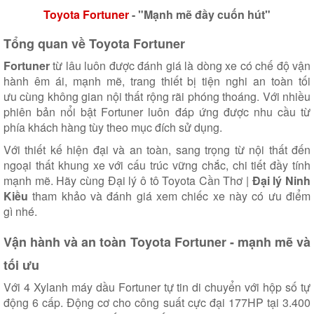
Toyota Fortuner
- "Mạnh mẽ đầy cuốn hút"
Tổng quan về Toyota Fortuner
Fortuner
từ lâu luôn được đánh giá là dòng xe có chế độ vận
hành êm ái, mạnh mẽ, trang thiết bị tiện nghi an toàn tối
ưu cùng không gian nội thất rộng rãi phóng thoáng. Với nhiều
phiên bản nổi bật Fortuner luôn đáp ứng được nhu cầu từ
phía khách hàng tùy theo mục đích sử dụng.
Với thiết kế hiện đại và an toàn, sang trọng từ nội thất đến
ngoại thất khung xe với cấu trúc vững chắc, chi tiết đầy tính
mạnh mẽ. Hãy cùng
Đại lý ô tô Toyota Cần Thơ
|
Đại lý Ninh
Kiều
tham khảo và đánh giá xem chiếc xe này có ưu điểm
gì nhé.
Vận hành và an toàn Toyota Fortuner - mạnh mẽ và
tối ưu
Với 4 Xylanh máy dầu Fortuner tự tin di chuyển với hộp số tự
động 6 cấp. Động cơ cho công suất cực đại 177HP tại 3.400