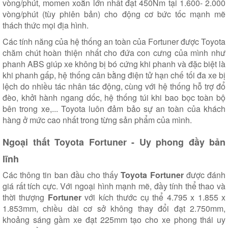
vòng/phút, momen xoắn lớn nhất đạt 450Nm tại 1.600- 2.000
vòng/phút (tùy phiên bản) cho động cơ bức tốc mạnh mẽ
thách thức mọi địa hình.
Các tính năng của hệ thống an toàn của Fortuner được Toyota
chăm chút hoàn thiện nhất cho đứa con cưng của mình như
phanh ABS giúp xe không bị bó cứng khi phanh và đặc biệt là
khi phanh gấp, hệ thống cân bằng điện tử hạn chế tối đa xe bị
lệch do nhiều tác nhân tác động, cùng với hệ thống hỗ trợ đổ
đèo, khởi hành ngang dốc, hệ thống túi khi bao bọc toàn bộ
bên trong xe,... Toyota luôn đảm bảo sự an toàn của khách
hàng ở mức cao nhất trong từng sản phẩm của mình.
Ngoại thất Toyota Fortuner - Uy phong đầy bản
lĩnh
Các thông tin ban đầu cho thấy
Toyota Fortuner
được đánh
giá rất tích cực. Với ngoại hình mạnh mẽ, đầy tính thể thao và
thời thượng
Fortuner
với kích thước cụ thể 4.795 x 1.855 x
1.853mm, chiều dài cơ sở không thay đổi đạt 2.750mm,
khoảng sáng gầm xe đạt 225mm tạo cho xe phong thái uy