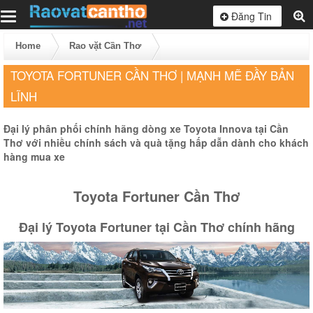
Toggle
Đăng Tin
navigation
Home
Rao vặt Cần Thơ
TOYOTA FORTUNER CẦN THƠ | MẠNH MẼ ĐẦY BẢN
LĨNH
Đại lý phân phối chính hãng dòng xe Toyota Innova tại Cần
Thơ với nhiều chính sách và quà tặng hấp dẫn dành cho khách
hàng mua xe
Toyota Fortuner Cần Thơ
Đại lý Toyota Fortuner tại Cần Thơ chính hãng