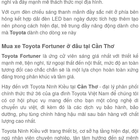
nghi và đầy mạnh mẽ thách thức mọi địa hình.
Với cụm đèn chiếu sáng thanh mảnh đầy sắc nét ở phía bên
hông kết hợp dải đèn LED ban ngày được tích hợp thêm tạo
nên phong cách hiện đại, trẻ trung đầy năng động dành cho
mà
Toyota
dành cho dòng xe này
Mua xe Toyota Fortuner ở đâu tại Cần Thơ
Toyota Fortuner
là ứng cử viên sáng giá nhất với thiết kế
mạnh mẽ, tiện nghi, từ ngoại thất đến nội thất, mức độ an toàn
tương đối cao chắc chắn sẽ là một lựa chọn hoàn toàn xứng
đáng trong phân khúc và tầm giá.
Hãy đến với Toyota Ninh Kiều tại
Cần Thơ
- đại lý phân phối
chính thức thứ 36 của gia đình Toyota Việt Nam để chúng tôi
có cơ hội phục vụ mang đến cho bạn một công nghệ di
chuyển ưu việt, đi kèm đó là các dịch vụ bảo hành, bảo
dưỡng, phụ tùng chính hãng hậu mãi sau bán hàng với chất
lượng cao nhất.
Toyota Ninh Kiều với trang thiết bị, cơ sở hạ tầng hiện đại, đội
ngũ nhân viên chuyên nghiệp, tận tâm hướng đến sứ mệnh