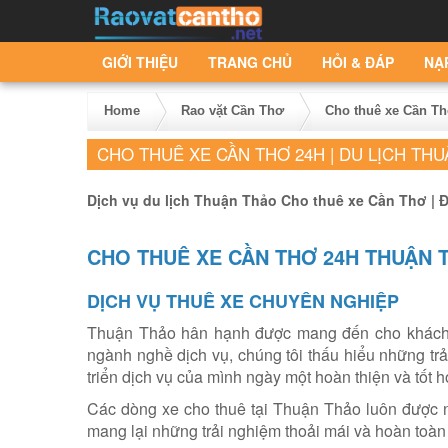
GIỚI THIỆU
TRANG CHỦ
HỎI & ĐÁP
NẠ
Home
Rao vặt Cần Thơ
Cho thuê xe Cần Th
CHO THUÊ XE CẦN THƠ 24H | DU LỊCH TH
Dịch vụ du lịch Thuận Thảo Cho thuê xe Cần Thơ | Đầy
CHO THUÊ XE CẦN THƠ 24H THUẬN 
DỊCH VỤ THUÊ XE CHUYÊN NGHIỆP
Thuận Thảo hân hạnh được mang đến cho khách
ngành nghề dịch vụ, chúng tôi thấu hiểu những trả
triển dịch vụ của mình ngày một hoàn thiện và tốt h
Các dòng xe cho thuê tại Thuận Thảo luôn được nâ
mang lại những trải nghiệm thoải mái và hoàn toàn