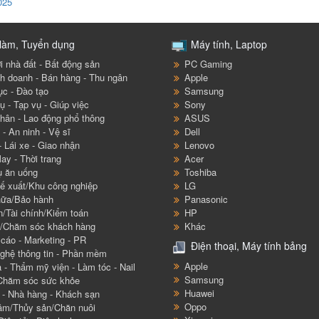
025
làm, Tuyển dụng
Máy tính, Laptop
i nhà đất - Bất động sản
PC Gaming
h doanh - Bán hàng - Thu ngân
Apple
ục - Đào tạo
Samsung
ụ - Tạp vụ - Giúp việc
Sony
hân - Lao động phổ thông
ASUS
- An ninh - Vệ sĩ
Dell
- Lái xe - Giao nhận
Lenovo
ay - Thời trang
Acer
ụ ăn uống
Toshiba
ế xuất/Khu công nghiệp
LG
ữa/Bảo hành
Panasonic
n/Tài chính/Kiểm toán
HP
/Chăm sóc khách hàng
Khác
cáo - Marketing - PR
Điện thoại, Máy tính bảng
ghệ thông tin - Phần mềm
Apple
 - Thẩm mỹ viện - Làm tóc - Nail
Samsung
 Chăm sóc sức khỏe
Huawei
h - Nhà hàng - Khách sạn
Oppo
âm/Thủy sản/Chăn nuôi