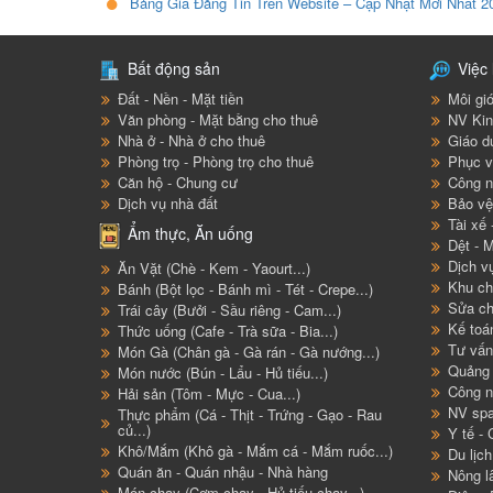
Bảng Giá Đăng Tin Trên Website – Cập Nhật Mới Nhất 2
Bất động sản
Việc 
Đất - Nền - Mặt tiền
Môi giớ
Văn phòng - Mặt bằng cho thuê
NV Kin
Nhà ở - Nhà ở cho thuê
Giáo d
Phòng trọ - Phòng trọ cho thuê
Phục v
Căn hộ - Chung cư
Công n
Dịch vụ nhà đất
Bảo vệ 
Tài xế 
Ẩm thực, Ăn uống
Dệt - M
Dịch v
Ăn Vặt (Chè - Kem - Yaourt...)
Khu ch
Bánh (Bột lọc - Bánh mì - Tét - Crepe...)
Sửa ch
Trái cây (Bưởi - Sầu riêng - Cam...)
Kế toá
Thức uống (Cafe - Trà sữa - Bia...)
Tư vấn
Món Gà (Chân gà - Gà rán - Gà nướng...)
Quảng 
Món nước (Bún - Lẩu - Hủ tiếu...)
Công n
Hải sản (Tôm - Mực - Cua...)
NV spa
Thực phẩm (Cá - Thịt - Trứng - Gạo - Rau
củ...)
Y tế -
Khô/Mắm (Khô gà - Mắm cá - Mắm ruốc...)
Du lịc
Quán ăn - Quán nhậu - Nhà hàng
Nông l
Món chay (Cơm chay - Hủ tiếu chay...)