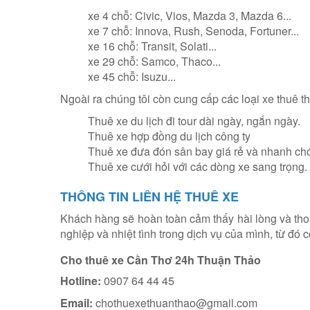
xe 4 chỗ: Civic, Vios, Mazda 3, Mazda 6...
xe 7 chỗ: Innova, Rush, Senoda, Fortuner...
xe 16 chỗ: Transit, Solati...
xe 29 chỗ: Samco, Thaco...
xe 45 chỗ: Isuzu...
Ngoài ra chúng tôi còn cung cấp các loại xe thuê 
Thuê xe du lịch đi tour dài ngày, ngắn ngày.
Thuê xe hợp đồng du lịch công ty
Thuê xe đưa đón sân bay giá rẻ và nhanh ch
Thuê xe cưới hỏi với các dòng xe sang trọng.
THÔNG TIN LIÊN HỆ THUÊ XE
Khách hàng sẽ hoàn toàn cảm thấy hài lòng và tho
nghiệp và nhiệt tình trong dịch vụ của mình, từ đó
Cho thuê xe Cần Thơ 24h Thuận Thảo
Hotline:
0907 64 44 45
Email:
chothuexethuanthao@gmail.com