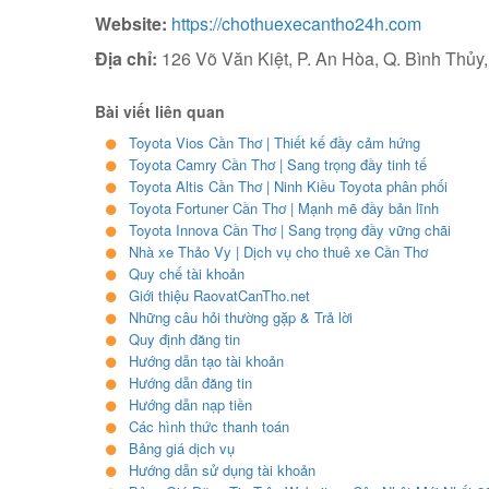
Website:
https://chothuexecantho24h.com
Địa chỉ:
126 Võ Văn Kiệt, P. An Hòa, Q. Bình Thủy
Bài viết liên quan
Toyota Vios Cần Thơ | Thiết kế đầy cảm hứng
Toyota Camry Cần Thơ | Sang trọng đầy tinh tế
Toyota Altis Cần Thơ | Ninh Kiều Toyota phân phối
Toyota Fortuner Cần Thơ | Mạnh mẽ đầy bản lĩnh
Toyota Innova Cần Thơ | Sang trọng đầy vững chãi
Nhà xe Thảo Vy | Dịch vụ cho thuê xe Cần Thơ
Quy chế tài khoản
Giới thiệu RaovatCanTho.net
Những câu hỏi thường gặp & Trả lời
Quy định đăng tin
Hướng dẫn tạo tài khoản
Hướng dẫn đăng tin
Hướng dẫn nạp tiền
Các hình thức thanh toán
Bảng giá dịch vụ
Hướng dẫn sử dụng tài khoản