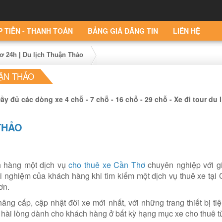
P TIỀN - THANH TOÁN
BẢNG GIÁ ĐĂNG TIN
LIÊN HỆ
ơ 24h | Du lịch Thuận Thảo
UẬN THẢO
 đủ các dòng xe 4 chỗ - 7 chỗ - 16 chỗ - 29 chỗ - Xe đi tour du l
THẢO
 hàng một dịch vụ
cho thuê xe Cần Thơ
chuyên nghiệp với gi
i nghiệm của khách hàng khi tìm kiếm một dịch vụ thuê xe tại 
ơn.
ng cấp, cập nhật đời xe mới nhất, với những trang thiết bị ti
 hài lòng dành cho khách hàng ở bất kỳ hạng mục xe cho thuê t