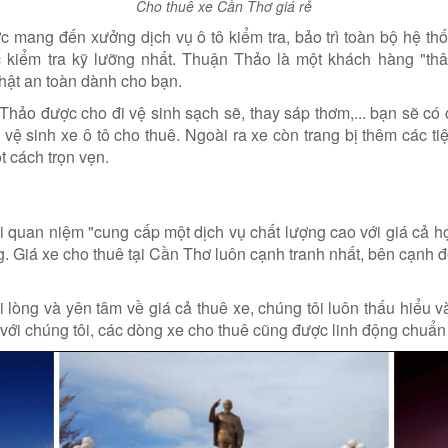
Cho thuê xe Cần Thơ giá rẻ
mang đến xưởng dịch vụ ô tô kiểm tra, bảo trì toàn bộ hệ thốn
c kiểm tra kỹ lưỡng nhất. Thuận Thảo là một khách hàng "thâ
hật an toàn dành cho bạn.
Thảo được cho đi vệ sinh sạch sẽ, thay sáp thơm,... bạn sẽ có
ệ sinh xe ô tô cho thuê. Ngoài ra xe còn trang bị thêm các tiện 
 cách trọn vẹn.
quan niệm "cung cấp một dịch vụ chất lượng cao với giá cả h
 Giá xe cho thuê tại Cần Thơ luôn cạnh tranh nhất, bên cạnh đó 
òng và yên tâm về giá cả thuê xe, chúng tôi luôn thấu hiểu và
 với chúng tôi, các dòng xe cho thuê cũng được linh động chuẩ