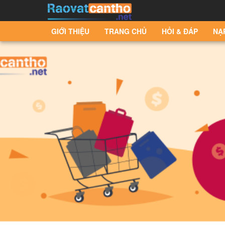
GIỚI THIỆU
TRANG CHỦ
HỎI & ĐÁP
NẠ