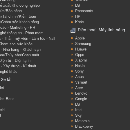
ế xuất/Khu công nghiệp
LG
ữa/Bảo hành
Panasonic
n/Tài chính/Kiểm toán
HP
/Chăm sóc khách hàng
Khác
cáo - Marketing - PR
Điện thoại, Máy tính bảng
ghệ thông tin - Phần mềm
Apple
 - Thẩm mỹ viện - Làm tóc - Nail
Samsung
 Chăm sóc sức khỏe
Huawei
h - Nhà hàng - Khách sạn
Oppo
âm/Thủy sản/Chăn nuôi
Xiaomi
Điện tử - Điện lạnh
Nokia
 - Xây dựng - Kỉ thuật
Sony
nghề khác
Asus
 Xe tải
Vsmart
let
Acer
Lenovo
des Benz
Google
LG
ishi
Intel
t
Sky
Motorola
Blackberry