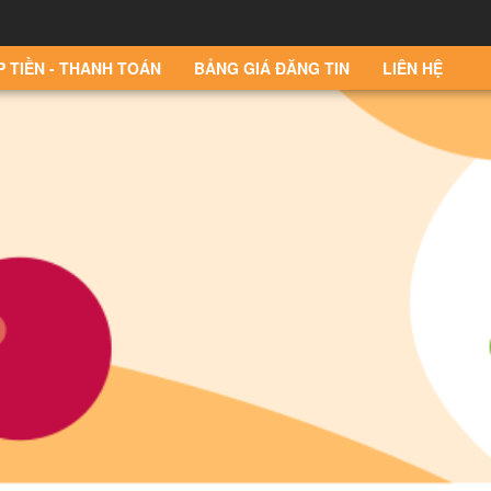
P TIỀN - THANH TOÁN
BẢNG GIÁ ĐĂNG TIN
LIÊN HỆ