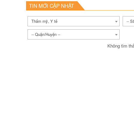
TIN MỚI CẬP NHẬT
Thẩm mỹ, Y tế
-- S
-- Quận/Huyện --
Không tìm thấ