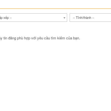
ắp xếp --
-- Tỉnh/thành --
y tin đăng phù hợp với yêu cầu tìm kiếm của bạn.