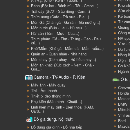
Ăn Vặt (Chè - Kem - Yaourt...)
Khu ch
Bánh (Bột lọc - Bánh mì - Tét - Crepe...)
Sửa ch
Trái cây (Bưởi - Sầu riêng - Cam...)
Kế toá
Thức uống (Cafe - Trà sữa - Bia...)
Tư vấn
Món Gà (Chân gà - Gà rán - Gà nướng...)
Quảng 
Món nước (Bún - Lẩu - Hủ tiếu...)
Công n
Hải sản (Tôm - Mực - Cua...)
NV spa
Thực phẩm (Cá - Thịt - Trứng - Gạo - Rau
củ...)
Y tế -
Khô/Mắm (Khô gà - Mắm cá - Mắm ruốc...)
Du lịc
Quán ăn - Quán nhậu - Nhà hàng
Nông l
Món chay (Cơm chay - Hủ tiếu chay...)
Điện - 
Món ăn khác (Xúc xích - Nem - Chả -
Cơ Khí
Gỏi...)
Ngành 
Camera - TV-Audio - P. Kiện
Ô tô,
Máy ảnh - Máy quay
Chevro
Tivi - Âm thanh
Honda
Thiết bị đeo thông minh
Merce
Phụ kiện (Màn hình - Chuột…)
BMW
Linh kiện máy tính - Điện thoại (RAM,
Mitsub
Card…)
VinFas
Đồ gia dụng, Nội thất
Ford
Mazda
Đồ dùng gia đình - Đồ nhà bếp