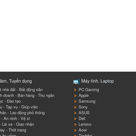
làm, Tuyển dụng
Máy tính, Laptop
i nhà đất - Bất động sản
PC Gaming
h doanh - Bán hàng - Thu ngân
Apple
ục - Đào tạo
Samsung
ụ - Tạp vụ - Giúp việc
Sony
hân - Lao động phổ thông
ASUS
- An ninh - Vệ sĩ
Dell
- Lái xe - Giao nhận
Lenovo
ay - Thời trang
Acer
ụ ăn uống
Toshiba