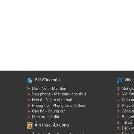
Bất động sản
Việc 
Đất - Nền - Mặt tiền
Môi giớ
Văn phòng - Mặt bằng cho thuê
NV Kin
Nhà ở - Nhà ở cho thuê
Giáo d
Phòng trọ - Phòng trọ cho thuê
Phục v
Căn hộ - Chung cư
Công n
Dịch vụ nhà đất
Bảo vệ 
Tài xế 
Ẩm thực, Ăn uống
Dệt - M
Dịch v